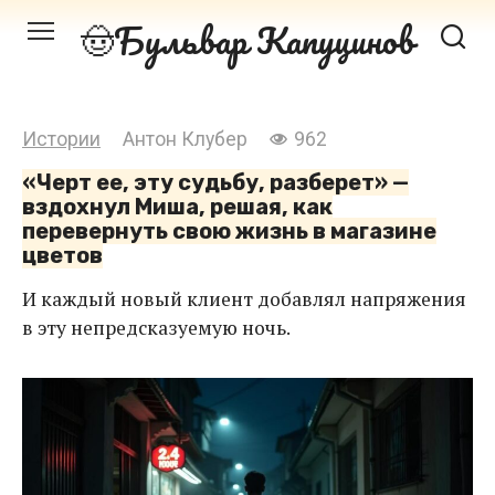
Перейти
Бульвар Капуцинов
к
контенту
Истории
Антон Клубер
962
«Черт ее, эту судьбу, разберет» —
вздохнул Миша, решая, как
перевернуть свою жизнь в магазине
цветов
И каждый новый клиент добавлял напряжения
в эту непредсказуемую ночь.