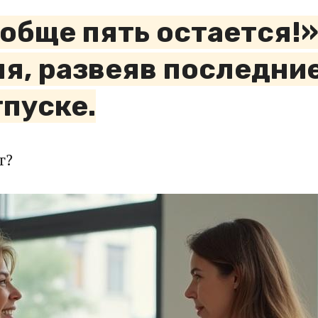
ообще пять остается!
я, развеяв последни
пуске.
г?