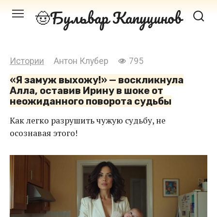
Перейти
Бульвар Капуцинов
к
контенту
Истории
Антон Клубер
795
«Я замуж выхожу!» — воскликнула
Алла, оставив Ирину в шоке от
неожиданного поворота судьбы
Как легко разрушить чужую судьбу, не
осознавая этого!