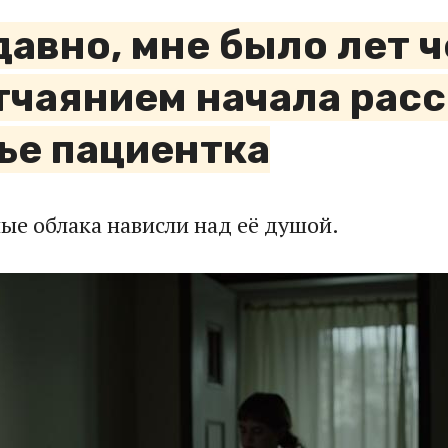
давно, мне было лет 
чаянием начала расс
ье пациентка
ые облака нависли над её душой.