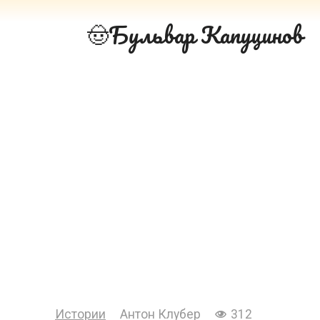
Перейти
Бульвар Капуцинов
к
контенту
Истории
Антон Клубер
312