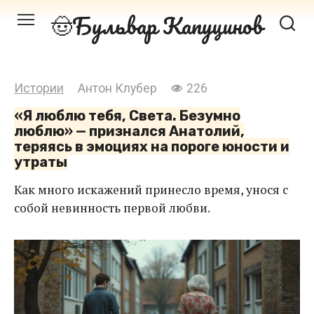
Перейти
Бульвар Капуцинов
к
контенту
Истории
Антон Клубер
226
«Я люблю тебя, Света. Безумно
люблю» — признался Анатолий,
теряясь в эмоциях на пороге юности и
утраты
Как много искажений принесло время, унося с
собой невинность первой любви.