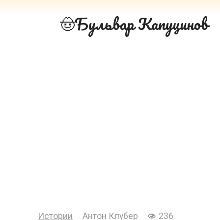
Перейти
Бульвар Капуцинов
к
контенту
Истории
Антон Клубер
236