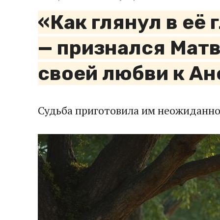
«Как глянул в её
— признался Матв
своей любви к Ан
Судьба приготовила им неожиданно