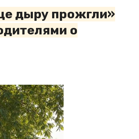
дце дыру прожгли»
одителями о