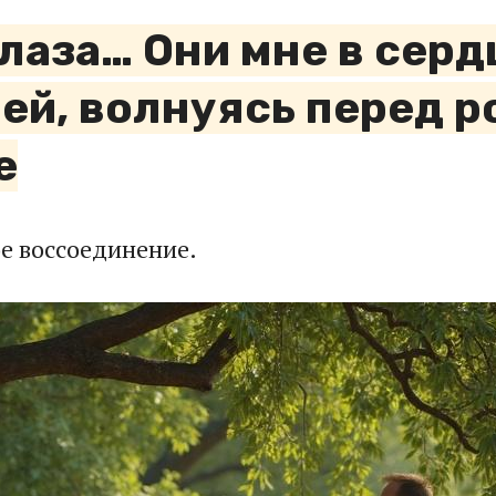
 глаза… Они мне в сер
ей, волнуясь перед р
е
е воссоединение.