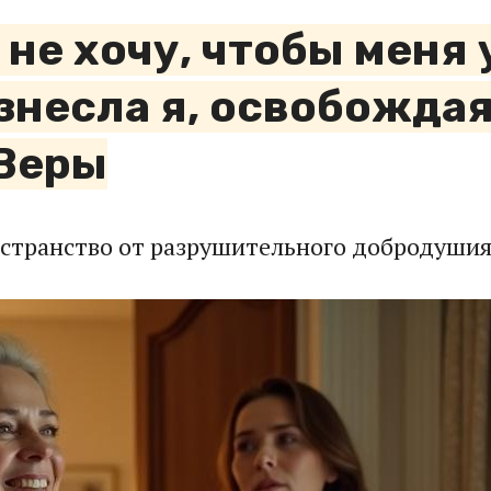
 не хочу, чтобы меня
знесла я, освобождая
 Веры
остранство от разрушительного добродушия