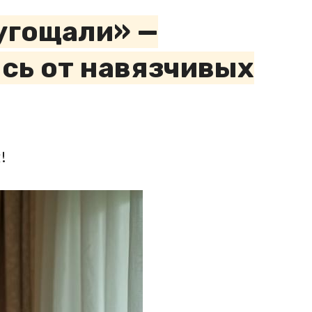
 угощали» —
сь от навязчивых
!