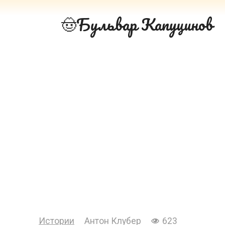
Перейти
Бульвар Капуцинов
к
контенту
Истории
Антон Клубер
623