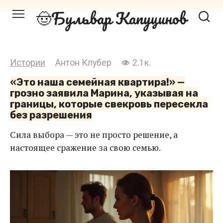
Перейти
Бульвар Капуцинов
к
контенту
Истории
Антон Клубер
2.1к.
«Это наша семейная квартира!» —
грозно заявила Марина, указывая на
границы, которые свекровь пересекла
без разрешения
Сила выбора — это не просто решение, а
настоящее сражение за свою семью.