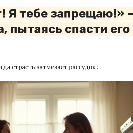
т! Я тебе запрещаю!» 
а, пытаясь спасти его
огда страсть затмевает рассудок!