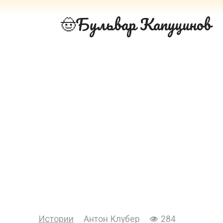
Перейти
Бульвар Капуцинов
к
контенту
Истории
Антон Клубер
284