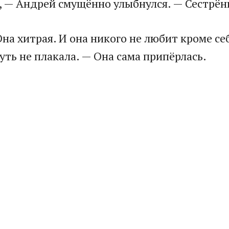
, — Андрей смущённо улыбнулся. — Сестрёнка
хитрая. И она никого не любит кроме себя.
уть не плакала. — Она сама припёрлась.