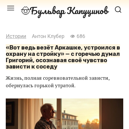
Перейти
Бульвар Капуцинов
к
контенту
Истории
Антон Клубер
686
«Вот ведь везёт Аркашке, устроился в
охрану на стройку» — с горечью думал
Григорий, осознавая своё чувство
зависти к соседу
Жизнь, полная соревновательной зависти,
обернулась горькой утратой.