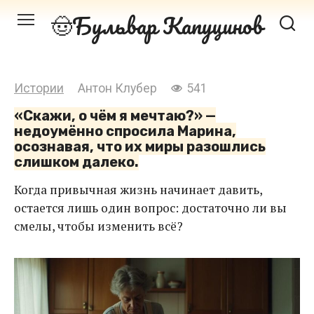
Перейти
Бульвар Капуцинов
к
контенту
Истории
Антон Клубер
541
«Скажи, о чём я мечтаю?» —
недоумённо спросила Марина,
осознавая, что их миры разошлись
слишком далеко.
Когда привычная жизнь начинает давить,
остается лишь один вопрос: достаточно ли вы
смелы, чтобы изменить всё?