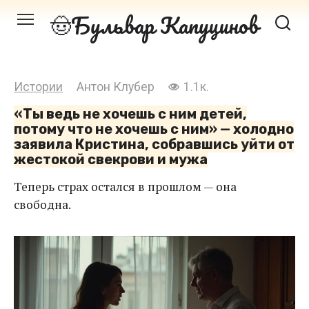
Перейти
Бульвар Капуцинов
к
контенту
Истории
Антон Клубер
1.1к.
«Ты ведь не хочешь с ним детей,
потому что не хочешь с ним» — холодно
заявила Кристина, собравшись уйти от
жестокой свекрови и мужа
Теперь страх остался в прошлом — она
свободна.