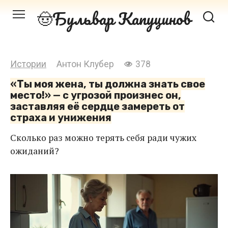
Перейти
Бульвар Капуцинов
к
контенту
Истории
Антон Клубер
378
«Ты моя жена, ты должна знать свое
место!» — с угрозой произнес он,
заставляя её сердце замереть от
страха и унижения
Сколько раз можно терять себя ради чужих
ожиданий?