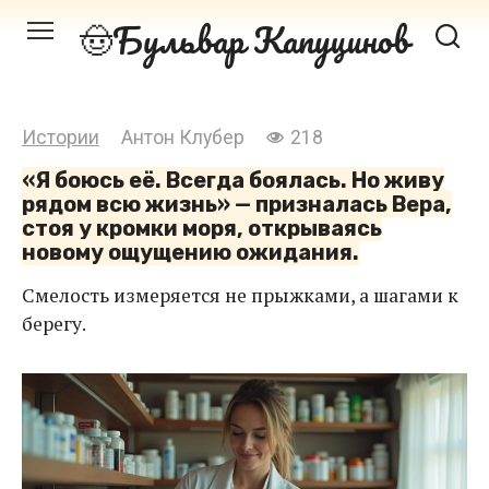
Перейти
Бульвар Капуцинов
к
контенту
Истории
Антон Клубер
218
«Я боюсь её. Всегда боялась. Но живу
рядом всю жизнь» — призналась Вера,
стоя у кромки моря, открываясь
новому ощущению ожидания.
Смелость измеряется не прыжками, а шагами к
берегу.