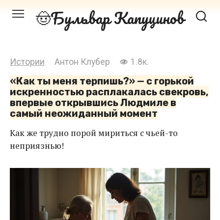
Перейти
Бульвар Капуцинов
к
контенту
Истории
Антон Клубер
1.8к.
«Как ты меня терпишь?» — с горькой
искренностью расплакалась свекровь,
впервые открывшись Людмиле в
самый неожиданный момент
Как же трудно порой мириться с чьей-то
неприязнью!