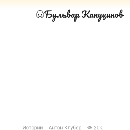
Перейти
Бульвар Капуцинов
к
контенту
Истории
Антон Клубер
20к.