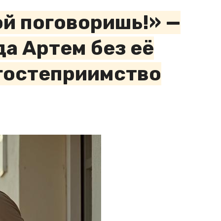
ой поговоришь!» —
а Артем без её
 гостеприимство