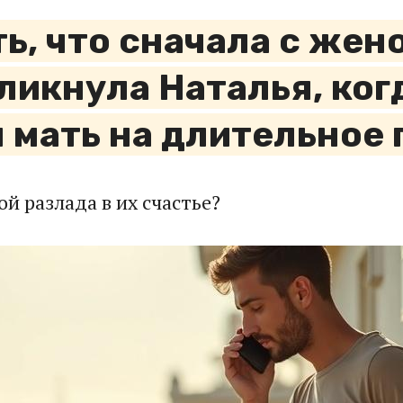
ть, что сначала с жен
икнула Наталья, когд
 мать на длительное
й разлада в их счастье?