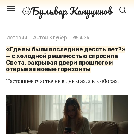
Перейти
Бульвар Капуцинов
к
контенту
Истории
Антон Клубер
4.3к.
«Где вы были последние десять лет?»
— с холодной решимостью спросила
Света, закрывая двери прошлого и
открывая новые горизонты
Настоящее счастье не в деньгах, а в выборах.