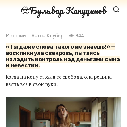
Перейти
Бульвар Капуцинов
к
контенту
Истории
Антон Клубер
844
«Ты даже слова такого не знаешь!» —
воскликнула свекровь, пытаясь
наладить контроль над деньгами сына
и невестки.
Когда на кону стояла её свобода, она решила
взять всё в свои руки.