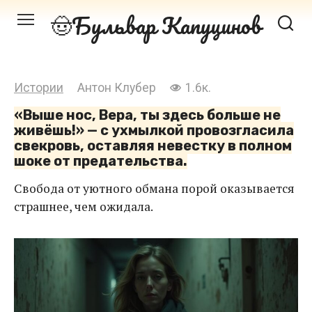
Перейти
Бульвар Капуцинов
к
контенту
Истории
Антон Клубер
1.6к.
«Выше нос, Вера, ты здесь больше не
живёшь!» — с ухмылкой провозгласила
свекровь, оставляя невестку в полном
шоке от предательства.
Свобода от уютного обмана порой оказывается
страшнее, чем ожидала.