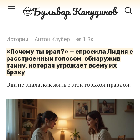
Перейти
Бульвар Капуцинов
к
контенту
Истории
Антон Клубер
1.3к.
«Почему ты врал?» — спросила Лидия с
расстроенным голосом, обнаружив
тайну, которая угрожает всему их
браку
Она не знала, как жить с этой горькой правдой.