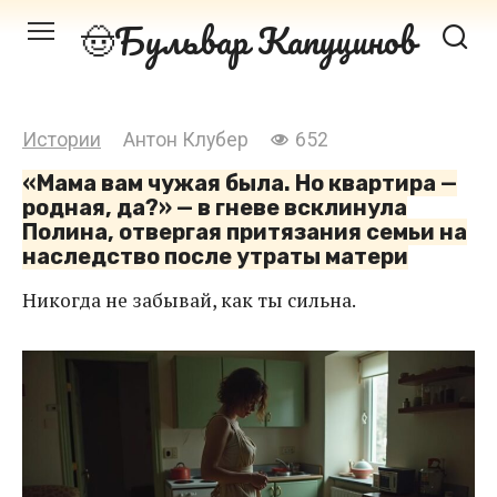
Перейти
Бульвар Капуцинов
к
контенту
Истории
Антон Клубер
652
«Мама вам чужая была. Но квартира —
родная, да?» — в гневе всклинула
Полина, отвергая притязания семьи на
наследство после утраты матери
Никогда не забывай, как ты сильна.