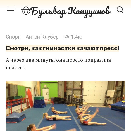
Перейти
Бульвар Капуцинов
к
контенту
Спорт
Антон Клубер
1.4к.
Смотри, как гимнастки качают пресс!
А через две минуты она просто поправила
волосы.