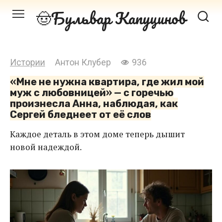
Перейти
Бульвар Капуцинов
к
контенту
Истории
Антон Клубер
936
«Мне не нужна квартира, где жил мой
муж с любовницей» — с горечью
произнесла Анна, наблюдая, как
Сергей бледнеет от её слов
Каждое деталь в этом доме теперь дышит
новой надеждой.