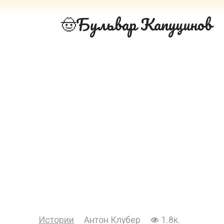
Перейти
Бульвар Капуцинов
к
контенту
Истории
Антон Клубер
1.8к.