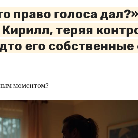
то право голоса дал?»
Кирилл, теряя контр
удто его собственные 
отным моментом?