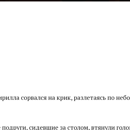
рилла сорвался на крик, разлетаясь по неб
ё подруги, сидевшие за столом, втянули голо