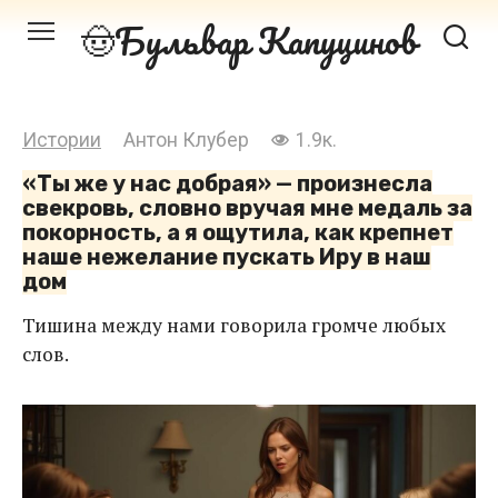
Перейти
Бульвар Капуцинов
к
контенту
Истории
Антон Клубер
1.9к.
«Ты же у нас добрая» — произнесла
свекровь, словно вручая мне медаль за
покорность, а я ощутила, как крепнет
наше нежелание пускать Иру в наш
дом
Тишина между нами говорила громче любых
слов.