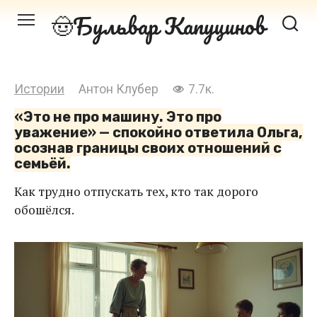
Перейти
Бульвар Капуцинов
к
контенту
Истории
Антон Клубер
7.7к.
«Это не про машину. Это про
уважение» — спокойно ответила Ольга,
осознав границы своих отношений с
семьёй.
Как трудно отпускать тех, кто так дорого
обошёлся.