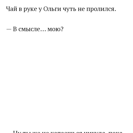
Чай в руке у Ольги чуть не пролился.
— В смысле… мою?
— Ну ты же не катаешься никуда, пока