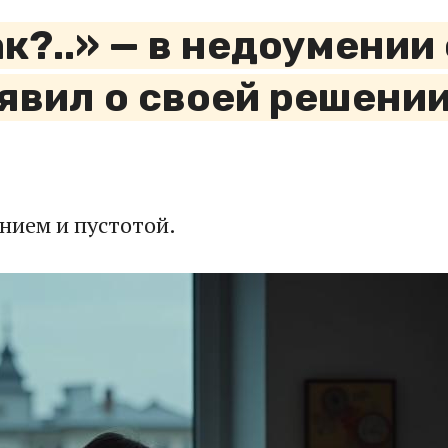
ак?..» — в недоумении
явил о своей решени
нием и пустотой.