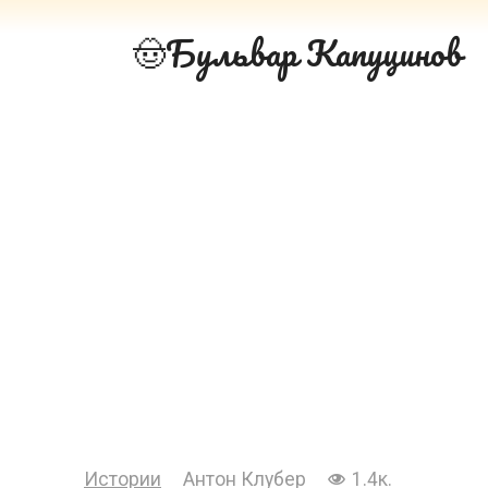
Перейти
Бульвар Капуцинов
к
контенту
Истории
Антон Клубер
1.4к.