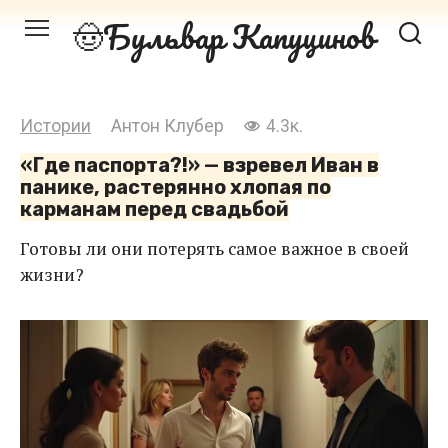
Перейти
Бульвар Капуцинов
к
контенту
Истории
Антон Клубер
4.3к.
«Где паспорта?!» — взревел Иван в
панике, растерянно хлопая по
карманам перед свадьбой
Готовы ли они потерять самое важное в своей
жизни?