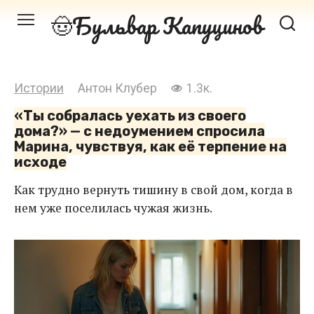
Перейти
Бульвар Капуцинов
к
контенту
Истории
Антон Клубер
1.3к.
«Ты собралась уехать из своего
дома?» — с недоумением спросила
Марина, чувствуя, как её терпение на
исходе
Как трудно вернуть тишину в свой дом, когда в
нем уже поселилась чужая жизнь.