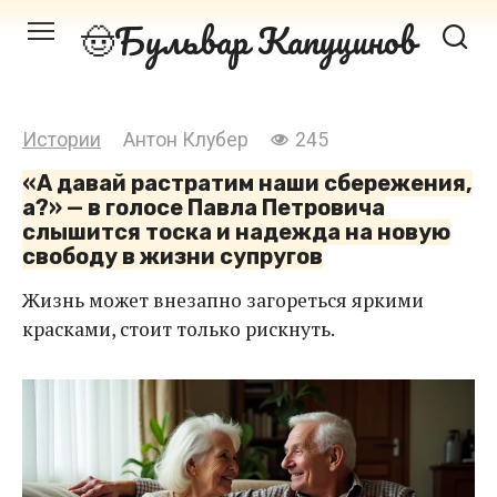
Перейти
Бульвар Капуцинов
к
контенту
Истории
Антон Клубер
245
«А давай растратим наши сбережения,
а?» — в голосе Павла Петровича
слышится тоска и надежда на новую
свободу в жизни супругов
Жизнь может внезапно загореться яркими
красками, стоит только рискнуть.