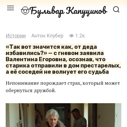
Перейти
Бульвар Капуцинов
к
контенту
Истории
Антон Клубер
1.2к.
«Так вот значится как, от деда
избавились?» — с гневом заявила
Валентина Егоровна, осознав, что
старика отправили в дом престарелых,
а её соседей не волнует его судьба
Непонимание порождает страх, который может
обернуться дружбой.