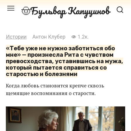
Перейти
Бульвар Капуцинов
к
контенту
Истории
Антон Клубер
1.2к.
«Тебе уже не нужно заботиться обо
мне» — произнесла Рита с чувством
превосходства, уставившись на мужа,
который пытается справиться со
старостью и болезнями
Когда любовь становится крепче сквозь
щемящие воспоминания о старости.