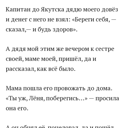
​Капитан до Якутска дядю моего довёз
и денег с него не взял: «Береги себя, —
сказал,— и будь здоров».​
​А дядя мой этим же вечером к сестре
своей, маме моей, пришёл, да и
рассказал, как всё было.​
​Мама пошла его провожать до дома.
«Ты уж, Лёня, поберегись…» — просила
она его.​
​А он обнял её, поцеловал, да и пошёл