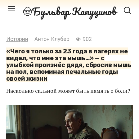
Перейти
Бульвар Капуцинов
к
контенту
Истории
Антон Клубер
902
«Чего я только за 23 года в лагерях не
видел, что мне эта мышь…» — с
улыбкой произнёс дядя, сбросив мышь
на пол, вспоминая печальные годы
своей жизни
Насколько сильной может быть память о боли?