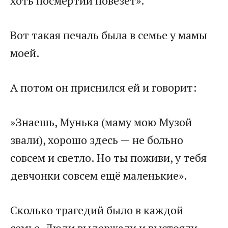
хоть посмертии повезёт».​
​Вот такая печаль была в семье у мамы
моей.​
​А потом он приснился ей и говорит:​
​»Знаешь, Мунька (маму мою Музой
звали), хорошо здесь — не больно
совсем и светло. Но ты поживи, у тебя
девчонки совсем ещё маленькие».​
​Сколько трагедий было в каждой
семье. Люди выдержали и выстояли,