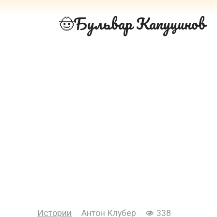
Перейти
Бульвар Капуцинов
к
контенту
Истории
Антон Клубер
338