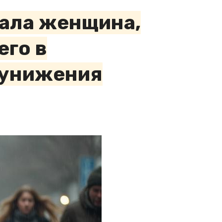
чала женщина,
его в
т унижения