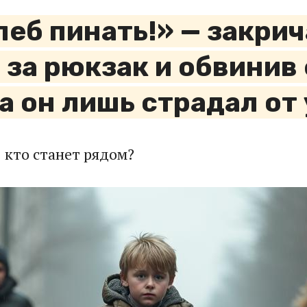
леб пинать!» — закри
за рюкзак и обвинив 
а он лишь страдал о
 кто станет рядом?