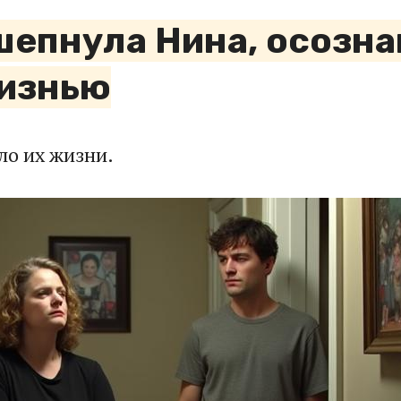
шепнула Нина, осозна
жизнью
ло их жизни.