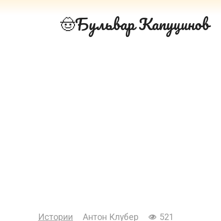
Перейти
Бульвар Капуцинов
к
контенту
Истории
Антон Клубер
521