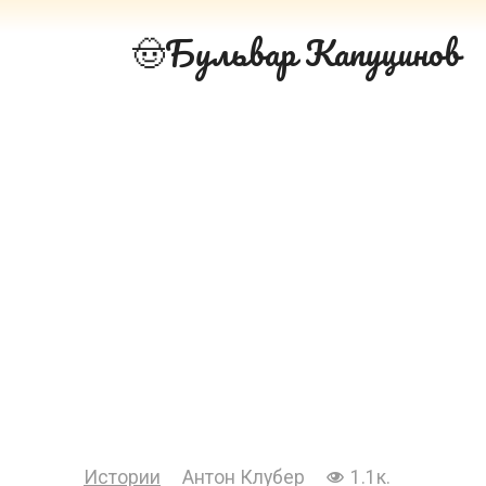
Перейти
Бульвар Капуцинов
к
контенту
Истории
Антон Клубер
1.1к.