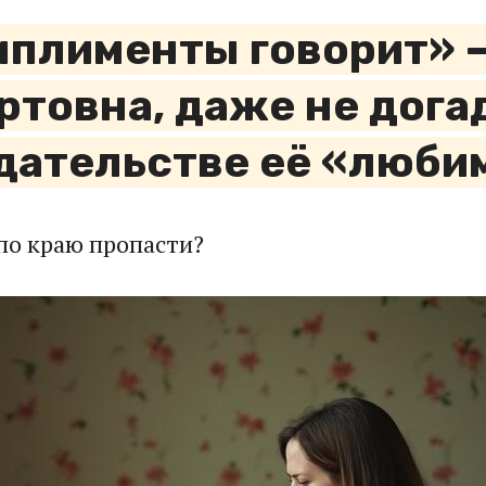
мплименты говорит» 
ртовна, даже не дога
ательстве её «люби
 по краю пропасти?