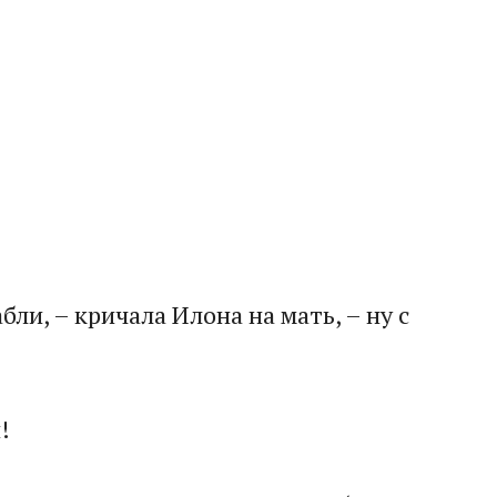
бли, – кричала Илона на мать, – ну с
​