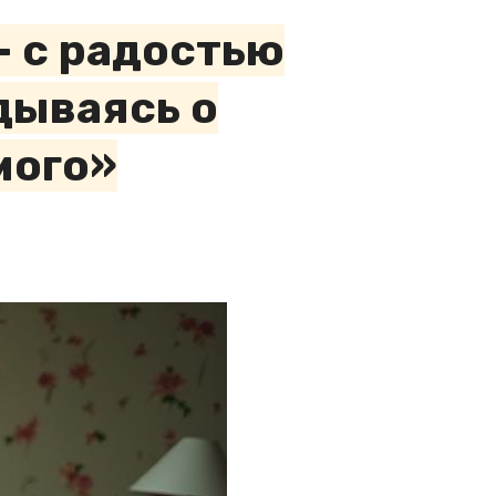
— с радостью
дываясь о
мого»