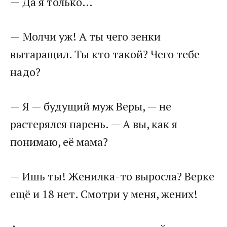
​— Да я только…​
​— Молчи уж! А ты чего зенки
вытаращил. Ты кто такой? Чего тебе
надо?​
​— Я — будущий муж Веры, — не
растерялся парень. — А вы, как я
понимаю, её мама?​
​— Ишь ты! Женилка-то выросла? Верке
ещё и 18 нет. Смотри у меня, жених!​