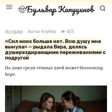
Перейти
Бульвар Капуцинов
к
контенту
Истории
Антон Клубер
403
«Сил моих больше нет. Всю душу мне
вынула» — рыдала Вера, делясь
душераздирающими переживаниями с
подругой
Но даже среди тёмных дней может blossoming
hope.