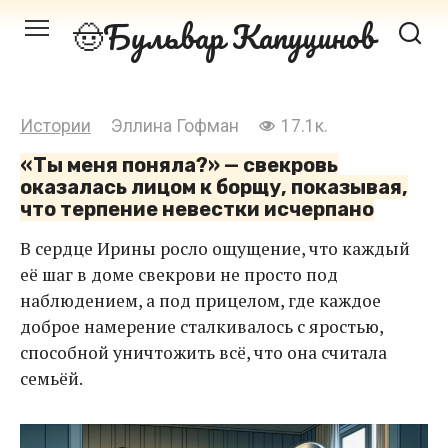
Перейти
Бульвар Капуцинов
к
контенту
Истории
Эллина Гофман
17.1к.
«Ты меня поняла?» — свекровь
оказалась лицом к борщу, показывая,
что терпение невестки исчерпано
В сердце Ирины росло ощущение, что каждый
её шаг в доме свекрови не просто под
наблюдением, а под прицелом, где каждое
доброе намерение сталкивалось с яростью,
способной уничтожить всё, что она считала
семьёй.