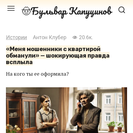
Перейти
Бульвар Капуцинов
к
контенту
Истории
Антон Клубер
20.6к.
«Меня мошенники с квартирой
обманули» — шокирующая правда
всплыла
На кого ты ее оформила?