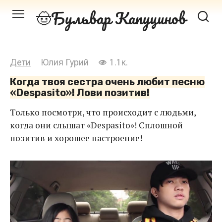
Перейти
Бульвар Капуцинов
к
контенту
Дети
Юлия Гурий
1.1к.
Когда твоя сестра очень любит песню
«Despasito»! Лови позитив!
Только посмотри, что происходит с людьми,
когда они слышат «Despasito»! Сплошной
позитив и хорошее настроение!