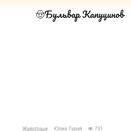
Перейти
Бульвар Капуцинов
к
контенту
Животные
Юлия Гурий
731