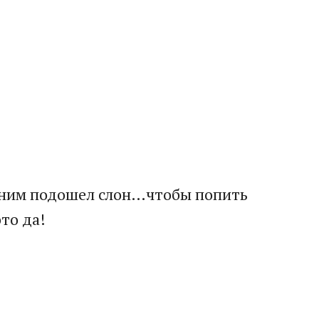
 к ним подошел слон…чтобы попить
то да!