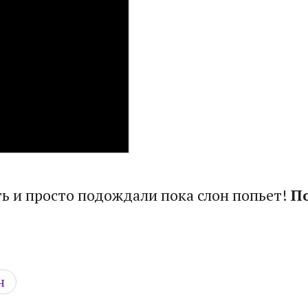
ть и просто подождали пока слон попьет!
П
н