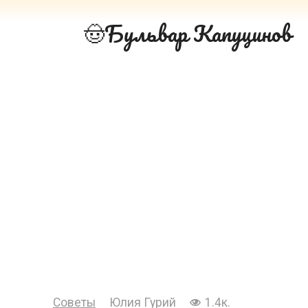
Перейти
Бульвар Капуцинов
к
контенту
Советы
Юлия Гурий
1.4к.