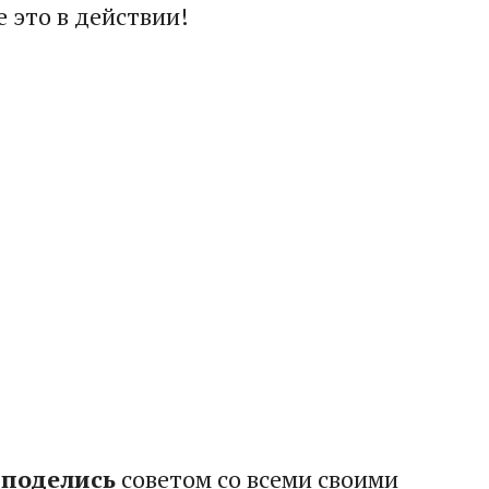
е это в действии!
о
поделись
советом со всеми своими