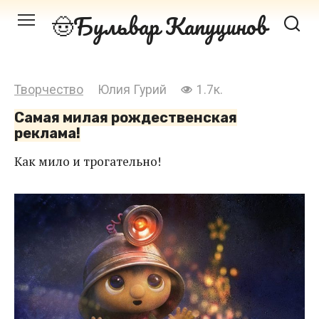
Перейти
Бульвар Капуцинов
к
контенту
Творчество
Юлия Гурий
1.7к.
Самая милая рождественская
реклама!
Как мило и трогательно!