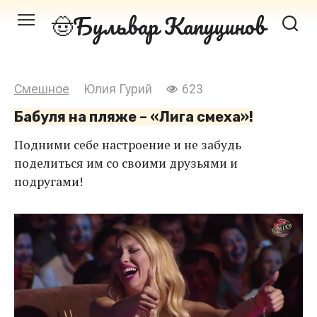
Перейти
Бульвар Капуцинов
к
контенту
Смешное
Юлия Гурий
623
Бабуля на пляже – «Лига смеха»!
Подними себе настроение и не забудь
поделиться им со своими друзьями и
подругами!