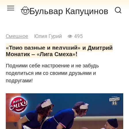
Перейти
Бульвар Капуцинов
к
контенту
Смешное
Юлия Гурий
495
«Трио разные и ведущий» и Дмитрий
Монатик – «Лига Смеха»!
Подними себе настроение и не забудь
поделиться им со своими друзьями и
подругами!