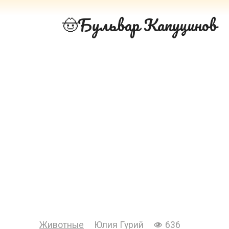
Перейти
Бульвар Капуцинов
к
контенту
Животные
Юлия Гурий
636