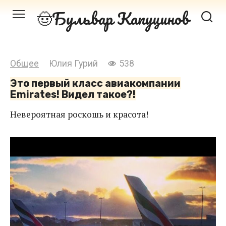
Перейти
Бульвар Капуцинов
к
контенту
Общее
Юлия Гурий
538
Это первый класс авиакомпании
Emirates! Видел такое?!
Невероятная роскошь и красота!