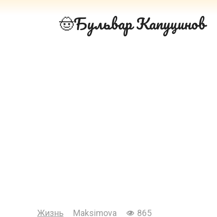
Перейти
Бульвар Капуцинов
к
контенту
Жизнь
Maksimova
865