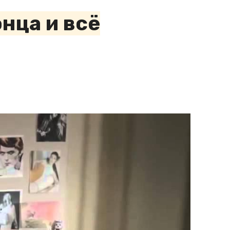
нца и всё
.