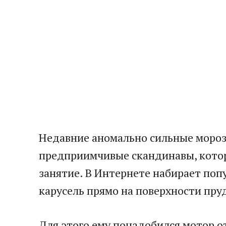
Недавние аномально сильные морозы
предприимчивые скандинавы, котор
занятие. В Интернете набирает поп
карусель прямо на поверхности пру
Для этого ему понадобился мотор о