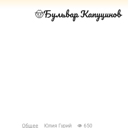
Перейти
Бульвар Капуцинов
к
контенту
Общее
Юлия Гурий
650