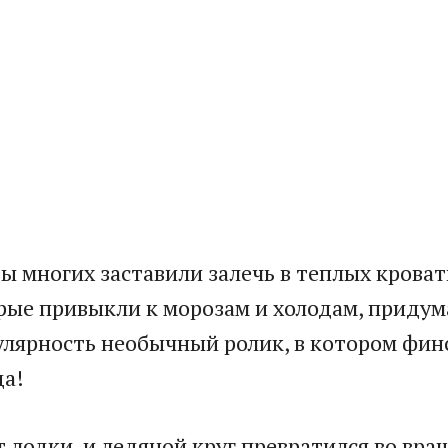
 многих заставили залечь в теплых кроватк
ые привыкли к морозам и холодам, придума
улярность необычный ролик, в котором фин
да!
т лодки, и ледяной круг превратился во в