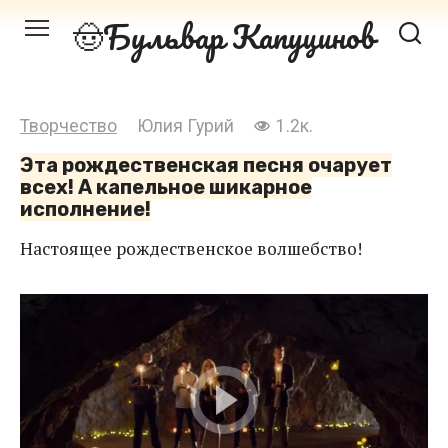
Перейти
Бульвар Капуцинов
к
контенту
Творчество
Юлия Гурий
1.2к.
Эта рождественская песня очарует
всех! А капельное шикарное
исполнение!
Настоящее рождественское волшебство!